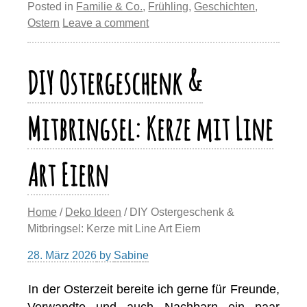
st
b
y
d
A
a
Posted in
Familie & Co.
,
Frühling
,
Geschichten
,
y
n
Ostern
Leave a comment
o
o
p
m
Li
o
n
p
n
DIY Ostergeschenk &
k
k
Mitbringsel: Kerze mit Line
Art Eiern
Home
/
Deko Ideen
/ DIY Ostergeschenk &
Mitbringsel: Kerze mit Line Art Eiern
28. März 2026
by
Sabine
In der Osterzeit bereite ich gerne für Freunde,