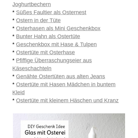
Joghurtbechern
*
Süßes Faultier als Osternest
*
Ostern in der Tüte
*
Osterhasen als Mini Geschenkbox
*
Bunter Hahn als Ostertüte
*
Geschenkbox mit Hase & Tulpen
*
Ostertüte mit Osterhase
*
Pfiffige Überraschungseier aus
Käseschachteln
*
Genähte Ostertüten aus alten Jeans
*
Ostertüte mit Hasen Mädchen in buntem
Kleid
*
Ostertüte mit kleinem Häschen und Kranz