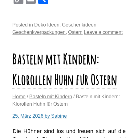
er
c
e
st
at
e
o
m
eil
e
e
sk
o
s
gr
p
ail
e
st
b
y
d
A
a
Posted in
Deko Ideen
,
Geschenkideen
,
y
n
Geschenkverpackungen
,
Ostern
Leave a comment
o
o
p
m
Li
o
n
p
n
Basteln mit Kindern:
k
k
Klorollen Huhn für Ostern
Home
/
Basteln mit Kindern
/ Basteln mit Kindern:
Klorollen Huhn für Ostern
25. März 2026
by
Sabine
Die Hühner sind los und freuen sich auf die