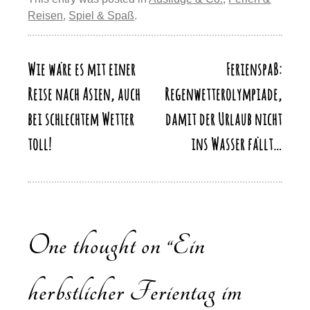
st
b
y
d
A
a
y
n
Reisen
,
Spiel & Spaß
.
o
o
p
m
Li
o
n
p
n
k
Wie wäre es mit einer
Ferienspaß:
Beitragsnavigation
k
Reise nach Asien, auch
Regenwetterolympiade,
bei schlechtem Wetter
damit der Urlaub nicht
toll!
ins Wasser fällt…
One thought on “
Ein
herbstlicher Ferientag im