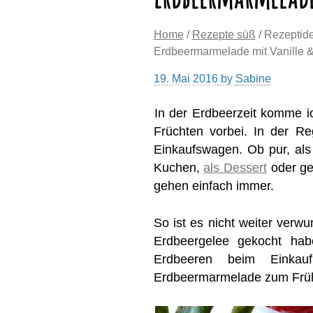
Home
/
Rezepte süß
/ Rezeptid
Erdbeermarmelade mit Vanille 
19. Mai 2016
by
Sabine
In der Erdbeerzeit komme i
Früchten vorbei. In der R
Einkaufswagen. Ob pur, al
Kuchen,
als Dessert
oder ge
gehen einfach immer.
So ist es nicht weiter verwu
Erdbeergelee gekocht habe
Erdbeeren beim Einka
Erdbeermarmelade zum Frühs