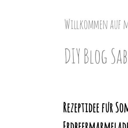
Skip
to
content
Willkommen auf 
DIY Blog Sab
Rezeptidee für So
Erdbeermarmelad