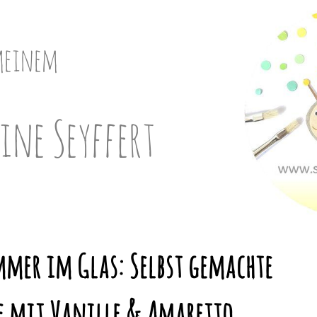
meinem
ine Seyffert
mmer im Glas: Selbst gemachte
e mit Vanille & Amaretto