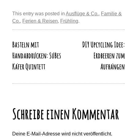
e
e
sk
o
s
gr
p
ail
e
st
b
y
d
A
a
This entry was posted in
Ausflüge & Co.
,
Familie &
y
n
Co.
,
Ferien & Reisen
,
Frühling
.
o
o
p
m
Li
o
n
p
n
k
Basteln mit
DIY Upcycling Idee:
Beitragsnavigation
k
Handabdrücken: Süßes
Erdbeeren zum
Käfer Quintett
Aufhängen
Schreibe einen Kommentar
Deine E-Mail-Adresse wird nicht veröffentlicht.