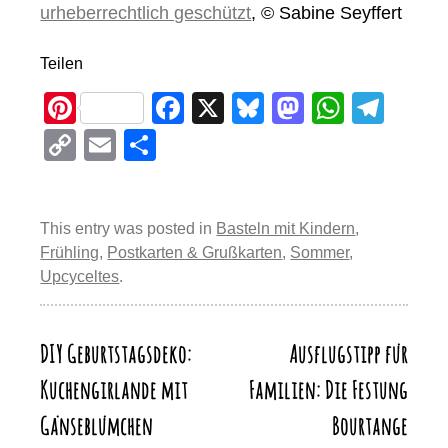
urheberrechtlich geschützt
, © Sabine Seyffert
Teilen
Pi
F
X
Bl
M
W
T
nt
a
u
a
h
el
C
E
T
er
c
e
st
at
e
o
m
eil
e
e
sk
o
s
gr
p
ail
e
st
b
y
d
A
a
This entry was posted in
Basteln mit Kindern
,
y
n
Frühling
,
Postkarten & Grußkarten
,
Sommer
,
o
o
p
m
Li
Upcyceltes
.
o
n
p
n
k
k
DIY Geburtstagsdeko:
Ausflugstipp für
Beitragsnavigation
Kuchengirlande mit
Familien: Die Festung
Gänseblümchen
Bourtange