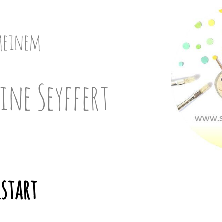
meinem
ine Seyffert
lstart