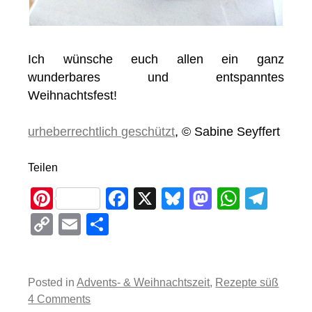
Ich wünsche euch allen ein ganz
wunderbares und entspanntes
Weihnachtsfest!
urheberrechtlich geschützt
, © Sabine Seyffert
Teilen
Pi
F
X
Bl
M
W
T
nt
a
u
a
h
el
C
E
T
er
c
e
st
at
e
o
m
eil
e
e
sk
o
s
gr
p
ail
e
st
b
y
d
A
a
Posted in
Advents- & Weihnachtszeit
,
Rezepte süß
y
n
4 Comments
o
o
p
m