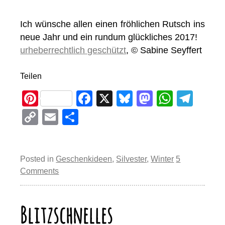
Ich wünsche allen einen fröhlichen Rutsch ins
neue Jahr und ein rundum glückliches 2017!
urheberrechtlich geschützt
, © Sabine Seyffert
Teilen
Pi
F
X
Bl
M
W
T
nt
a
u
a
h
el
C
E
T
er
c
e
st
at
e
o
m
eil
e
e
sk
o
s
gr
p
ail
e
st
b
y
d
A
a
Posted in
Geschenkideen
,
Silvester
,
Winter
5
y
n
Comments
o
o
p
m
Li
o
n
p
n
Blitzschnelles
k
k