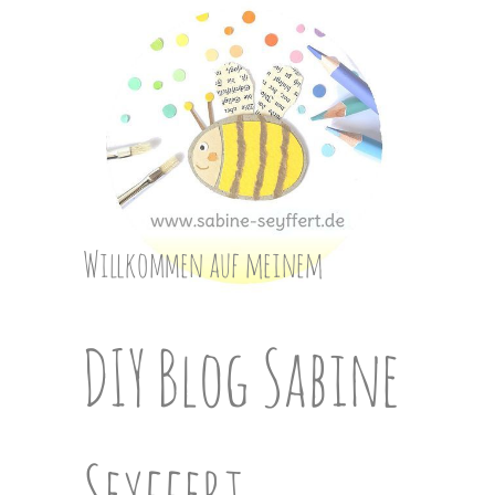
Skip
to
content
Willkommen auf meinem
DIY Blog Sabine
Seyffert