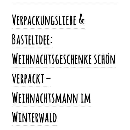
Li
o
n
p
n
Verpackungsliebe &
k
k
Bastelidee:
Weihnachtsgeschenke schön
verpackt –
Weihnachtsmann im
Winterwald