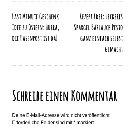
o
n
p
n
k
Last Minute Geschenk
Rezept Idee: Leckeres
Beitragsnavigation
k
Idee zu Ostern: Hurra,
Spargel Bärlauch Pesto
die Hasenpost ist da!
ganz einfach selbst
gemacht
Schreibe einen Kommentar
Deine E-Mail-Adresse wird nicht veröffentlicht.
Erforderliche Felder sind mit
*
markiert