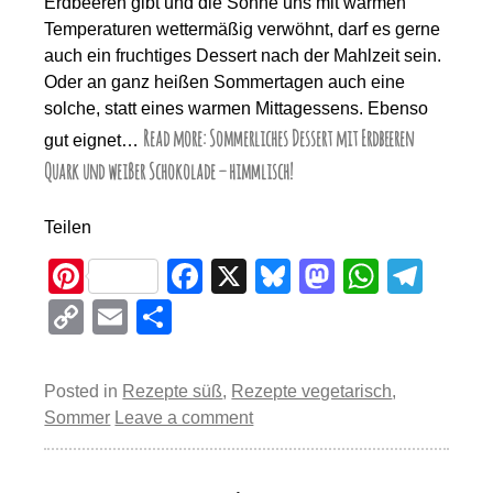
Erdbeeren gibt und die Sonne uns mit warmen
Temperaturen wettermäßig verwöhnt, darf es gerne
auch ein fruchtiges Dessert nach der Mahlzeit sein.
Oder an ganz heißen Sommertagen auch eine
solche, statt eines warmen Mittagessens. Ebenso
Read more: Sommerliches Dessert mit Erdbeeren
gut eignet…
Quark und weißer Schokolade – himmlisch!
Teilen
Pi
F
X
Bl
M
W
T
nt
a
u
a
h
el
C
E
T
er
c
e
st
at
e
o
m
eil
e
e
sk
o
s
gr
p
ail
e
Posted in
Rezepte süß
,
Rezepte vegetarisch
,
st
b
y
d
A
a
y
n
Sommer
Leave a comment
o
o
p
m
Li
o
n
p