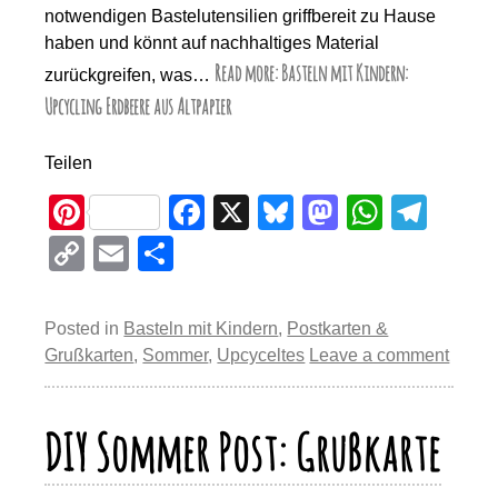
notwendigen Bastelutensilien griffbereit zu Hause
haben und könnt auf nachhaltiges Material
Read more: Basteln mit Kindern:
zurückgreifen, was…
Upcycling Erdbeere aus Altpapier
Teilen
Pi
F
X
Bl
M
W
T
nt
a
u
a
h
el
C
E
T
er
c
e
st
at
e
o
m
eil
e
e
sk
o
s
gr
p
ail
e
Posted in
Basteln mit Kindern
,
Postkarten &
st
b
y
d
A
a
y
n
Grußkarten
,
Sommer
,
Upcyceltes
Leave a comment
o
o
p
m
Li
o
n
p
n
DIY Sommer Post: Grußkarte
k
k