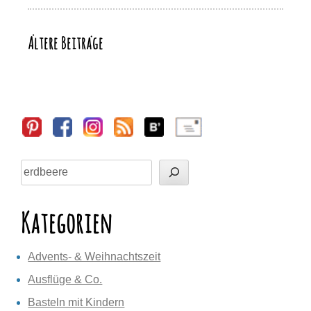
o
o
p
m
Li
o
n
p
n
Ältere Beiträge
Beitragsnavigation
k
k
Sidebar
Suchen
Kategorien
Advents- & Weihnachtszeit
Ausflüge & Co.
Basteln mit Kindern