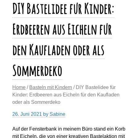
k
DIY Bastelidee für Kinder:
k
Erdbeeren aus Eicheln für
den Kaufladen oder als
Sommerdeko
Home
/
Basteln mit Kindern
/ DIY Bastelidee für
Kinder: Erdbeeren aus Eicheln für den Kaufladen
oder als Sommerdeko
26. Juni 2021
by
Sabine
Auf der Fensterbank in meinem Büro stand ein Korb
mit Eicheln, die von einer kreativen Bastelaktion mit