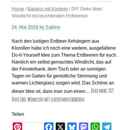
Home
/
Basteln mit Kindern
/ DIY Deko Idee:
Windlicht mit leuchtenden Erdbeeren
24. Mai 2026
by
Sabine
Nach den lustigen Erdbeer Anhängern aus
Klorollen habe ich noch eine weitere, ausgefallene
Do-it-Yourself Idee zum Thema Erdbeeren für euch.
Nämlich ein selbst gemachtes Windlicht, das auf
der Fensterbank, dem Tisch oder an sonnigen
Tagen im Garten für gemütliche Stimmung und
warmen Lichterglanz sorgen wird. Das Schöne an
Read more: DIY
dieser Idee ist, dass man zum einen…
Deko Idee: Windlicht mit leuchtenden Erdbeeren
Teilen
Pi
F
X
Bl
M
W
T