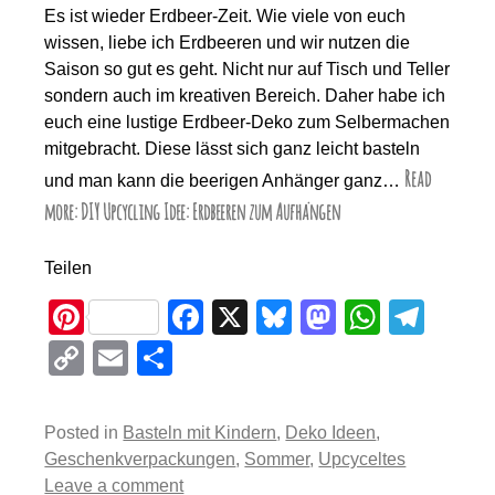
Es ist wieder Erdbeer-Zeit. Wie viele von euch
wissen, liebe ich Erdbeeren und wir nutzen die
Saison so gut es geht. Nicht nur auf Tisch und Teller
sondern auch im kreativen Bereich. Daher habe ich
euch eine lustige Erdbeer-Deko zum Selbermachen
mitgebracht. Diese lässt sich ganz leicht basteln
Read
und man kann die beerigen Anhänger ganz…
more: DIY Upcycling Idee: Erdbeeren zum Aufhängen
Teilen
Pi
F
X
Bl
M
W
T
nt
a
u
a
h
el
C
E
T
er
c
e
st
at
e
o
m
eil
e
e
sk
o
s
gr
p
ail
e
Posted in
Basteln mit Kindern
,
Deko Ideen
,
st
b
y
d
A
a
y
n
Geschenkverpackungen
,
Sommer
,
Upcyceltes
o
o
p
m
Leave a comment