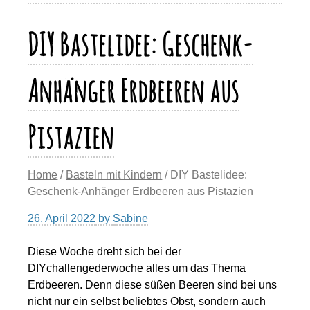
o
o
p
m
Li
o
n
p
n
DIY Bastelidee: Geschenk-
k
k
Anhänger Erdbeeren aus
Pistazien
Home
/
Basteln mit Kindern
/ DIY Bastelidee:
Geschenk-Anhänger Erdbeeren aus Pistazien
26. April 2022
by
Sabine
Diese Woche dreht sich bei der
DIYchallengederwoche alles um das Thema
Erdbeeren. Denn diese süßen Beeren sind bei uns
nicht nur ein selbst beliebtes Obst, sondern auch