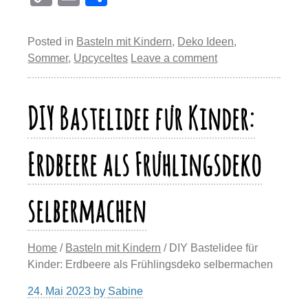
er
c
e
st
at
e
o
m
eil
e
e
sk
o
s
gr
p
ail
e
Posted in
Basteln mit Kindern
,
Deko Ideen
,
st
b
y
d
A
a
y
n
Sommer
,
Upcyceltes
Leave a comment
o
o
p
m
Li
o
n
p
n
DIY Bastelidee für Kinder:
k
k
Erdbeere als Frühlingsdeko
selbermachen
Home
/
Basteln mit Kindern
/ DIY Bastelidee für
Kinder: Erdbeere als Frühlingsdeko selbermachen
24. Mai 2023
by
Sabine