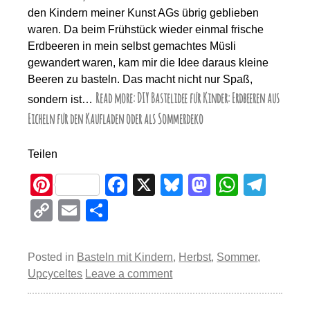
den Kindern meiner Kunst AGs übrig geblieben
waren. Da beim Frühstück wieder einmal frische
Erdbeeren in mein selbst gemachtes Müsli
gewandert waren, kam mir die Idee daraus kleine
Beeren zu basteln. Das macht nicht nur Spaß,
Read more: DIY Bastelidee für Kinder: Erdbeeren aus
sondern ist…
Eicheln für den Kaufladen oder als Sommerdeko
Teilen
Pi
F
X
Bl
M
W
T
nt
a
u
a
h
el
C
E
T
er
c
e
st
at
e
o
m
eil
e
e
sk
o
s
gr
p
ail
e
Posted in
Basteln mit Kindern
,
Herbst
,
Sommer
,
st
b
y
d
A
a
y
n
Upcyceltes
Leave a comment
o
o
p
m
Li