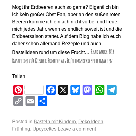
Mögt ihr Erdbeeren auch so gerne? Eigentlich bin
ich kein großer Obst Fan, aber an den süßen roten
Beeren komme ich einfach nicht vorbei und freue
mich jedes Jahr, wenn es endlich soweit ist und die
Erdbeersaison startet. Auf dem Blog habe ich euch
daher schon allerhand Rezepte und auch
Read more: DIY
Bastelideen rund um diese Frucht…
Bastelidee für Kinder: Erdbeere als Frühlingsdeko selbermachen
Teilen
Pi
F
X
Bl
M
W
T
nt
a
u
a
h
el
C
E
T
er
c
e
st
at
e
o
m
eil
e
e
sk
o
s
gr
p
ail
e
Posted in
Basteln mit Kindern
,
Deko Ideen
,
st
b
y
d
A
a
y
n
Frühling
,
Upcyceltes
Leave a comment