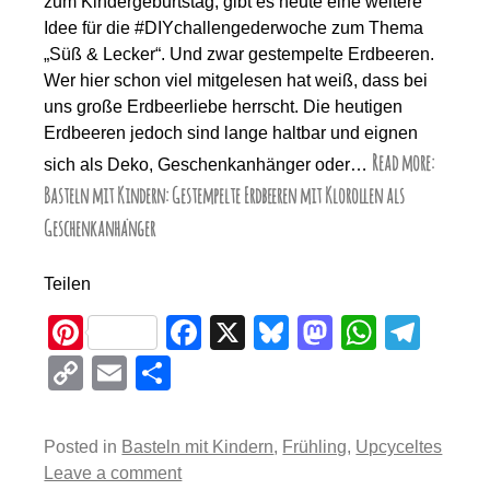
zum Kindergeburtstag, gibt es heute eine weitere
Idee für die #DIYchallengederwoche zum Thema
„Süß & Lecker“. Und zwar gestempelte Erdbeeren.
Wer hier schon viel mitgelesen hat weiß, dass bei
uns große Erdbeerliebe herrscht. Die heutigen
Erdbeeren jedoch sind lange haltbar und eignen
Read more:
sich als Deko, Geschenkanhänger oder…
Basteln mit Kindern: Gestempelte Erdbeeren mit Klorollen als
Geschenkanhänger
Teilen
Pi
F
X
Bl
M
W
T
nt
a
u
a
h
el
C
E
T
er
c
e
st
at
e
o
m
eil
e
e
sk
o
s
gr
p
ail
e
Posted in
Basteln mit Kindern
,
Frühling
,
Upcyceltes
st
b
y
d
A
a
y
n
Leave a comment