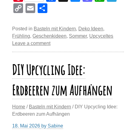
nt
a
u
a
h
el
C
E
T
er
c
e
st
at
e
o
m
eil
e
e
sk
o
s
gr
p
ail
e
Posted in
Basteln mit Kindern
,
Deko Ideen
,
st
b
y
d
A
a
y
n
Frühling
,
Geschenkideen
,
Sommer
,
Upcyceltes
o
o
p
m
Leave a comment
Li
o
n
p
n
k
DIY Upcycling Idee:
k
Erdbeeren zum Aufhängen
Home
/
Basteln mit Kindern
/ DIY Upcycling Idee:
Erdbeeren zum Aufhängen
18. Mai 2026
by
Sabine