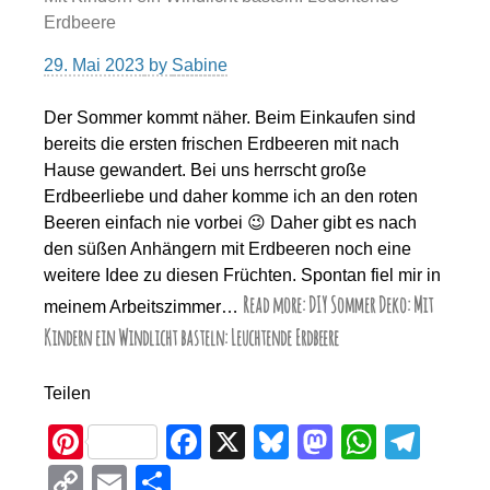
Erdbeere
29. Mai 2023
by
Sabine
Der Sommer kommt näher. Beim Einkaufen sind
bereits die ersten frischen Erdbeeren mit nach
Hause gewandert. Bei uns herrscht große
Erdbeerliebe und daher komme ich an den roten
Beeren einfach nie vorbei 😉 Daher gibt es nach
den süßen Anhängern mit Erdbeeren noch eine
weitere Idee zu diesen Früchten. Spontan fiel mir in
Read more: DIY Sommer Deko: Mit
meinem Arbeitszimmer…
Kindern ein Windlicht basteln: Leuchtende Erdbeere
Teilen
Pi
F
X
Bl
M
W
T
nt
a
u
a
h
el
C
E
T