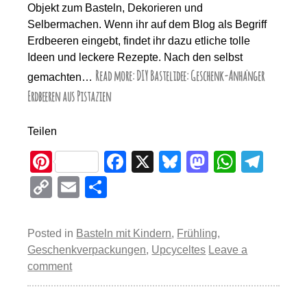
Objekt zum Basteln, Dekorieren und
Selbermachen. Wenn ihr auf dem Blog als Begriff
Erdbeeren eingebt, findet ihr dazu etliche tolle
Ideen und leckere Rezepte. Nach den selbst
Read more: DIY Bastelidee: Geschenk-Anhänger
gemachten…
Erdbeeren aus Pistazien
Teilen
Pi
F
X
Bl
M
W
T
nt
a
u
a
h
el
C
E
T
er
c
e
st
at
e
o
m
eil
e
e
sk
o
s
gr
p
ail
e
Posted in
Basteln mit Kindern
,
Frühling
,
st
b
y
d
A
a
y
n
Geschenkverpackungen
,
Upcyceltes
Leave a
o
o
p
m
comment
Li
o
n
p
n