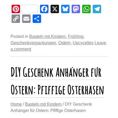
Pi
F
X
Bl
M
W
T
nt
a
u
a
h
el
C
E
T
er
c
e
st
at
e
o
m
eil
e
e
sk
o
s
gr
p
ail
e
Posted in
Basteln mit Kindern
,
Frühling
,
st
b
y
d
A
a
y
n
Geschenkverpackungen
,
Ostern
,
Upcyceltes
Leave
o
o
p
m
a comment
Li
o
n
p
n
k
DIY Geschenk Anhänger für
k
Ostern: Pfiffige Osterhasen
Home
/
Basteln mit Kindern
/ DIY Geschenk
Anhänger für Ostern: Pfiffige Osterhasen