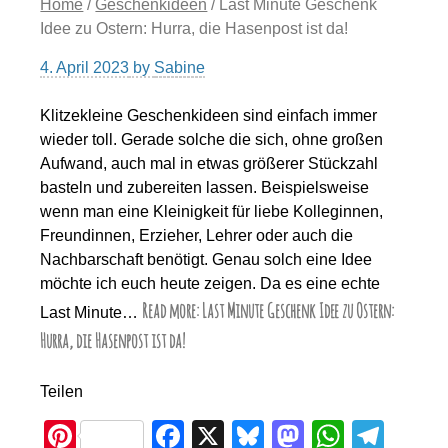
Home
/
Geschenkideen
/ Last Minute Geschenk
Idee zu Ostern: Hurra, die Hasenpost ist da!
4. April 2023
by
Sabine
Klitzekleine Geschenkideen sind einfach immer
wieder toll. Gerade solche die sich, ohne großen
Aufwand, auch mal in etwas größerer Stückzahl
basteln und zubereiten lassen. Beispielsweise
wenn man eine Kleinigkeit für liebe Kolleginnen,
Freundinnen, Erzieher, Lehrer oder auch die
Nachbarschaft benötigt. Genau solch eine Idee
möchte ich euch heute zeigen. Da es eine echte
Read more: Last Minute Geschenk Idee zu Ostern:
Last Minute…
Hurra, die Hasenpost ist da!
Teilen
Pi
F
X
Bl
M
W
T