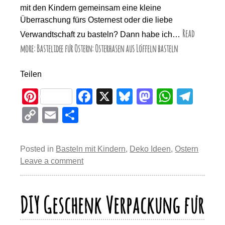
mit den Kindern gemeinsam eine kleine
Überraschung fürs Osternest oder die liebe
Read
Verwandtschaft zu basteln? Dann habe ich…
more: Bastelidee für Ostern: Osterhasen aus Löffeln basteln
Teilen
Pi
F
X
Bl
M
W
T
nt
a
u
a
h
el
C
E
T
er
c
e
st
at
e
o
m
eil
e
e
sk
o
s
gr
p
ail
e
Posted in
Basteln mit Kindern
,
Deko Ideen
,
Ostern
st
b
y
d
A
a
y
n
Leave a comment
o
o
p
m
Li
o
n
p
n
DIY Geschenk Verpackung für
k
k