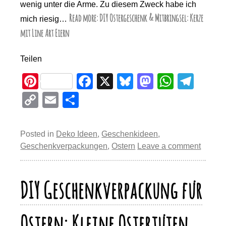
wenig unter die Arme. Zu diesem Zweck habe ich
Read more: DIY Ostergeschenk & Mitbringsel: Kerze
mich riesig…
mit Line Art Eiern
Teilen
Pi
F
X
Bl
M
W
T
nt
a
u
a
h
el
C
E
T
er
c
e
st
at
e
o
m
eil
e
e
sk
o
s
gr
p
ail
e
Posted in
Deko Ideen
,
Geschenkideen
,
st
b
y
d
A
a
y
n
Geschenkverpackungen
,
Ostern
Leave a comment
o
o
p
m
Li
o
n
p
n
DIY Geschenkverpackung für
k
k
Ostern: Kleine Ostertüten