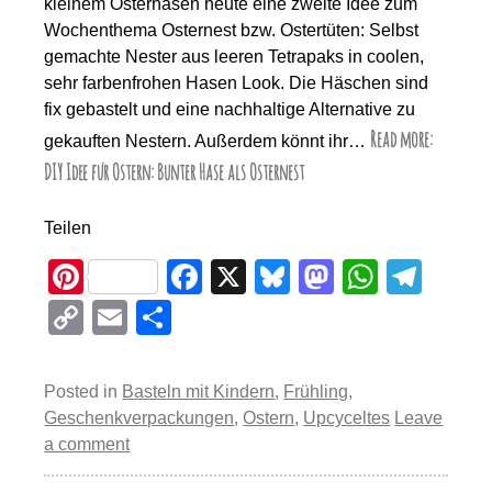
kleinem Osterhasen heute eine zweite Idee zum
Wochenthema Osternest bzw. Ostertüten: Selbst
gemachte Nester aus leeren Tetrapaks in coolen,
sehr farbenfrohen Hasen Look. Die Häschen sind
fix gebastelt und eine nachhaltige Alternative zu
Read more:
gekauften Nestern. Außerdem könnt ihr…
DIY Idee für Ostern: Bunter Hase als Osternest
Teilen
Pi
F
X
Bl
M
W
T
nt
a
u
a
h
el
C
E
T
er
c
e
st
at
e
o
m
eil
e
e
sk
o
s
gr
p
ail
e
Posted in
Basteln mit Kindern
,
Frühling
,
st
b
y
d
A
a
y
n
Geschenkverpackungen
,
Ostern
,
Upcyceltes
Leave
o
o
p
m
a comment
Li
o
n
p