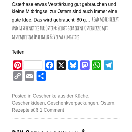
Osterhase etwas Verstärkung gut gebrauchen und
kleine Mitbringsel zur Ostern sind auch immer eine
Read more: Rezept
gute Idee. Das wird gebraucht: 80 g…
und Geschenkidee für Ostern: Selbst gebackene Osterkekse mit
gestempeltem Ostergruß & Verpackungsidee
Teilen
Pi
F
X
Bl
M
W
T
nt
a
u
a
h
el
C
E
T
er
c
e
st
at
e
o
m
eil
e
e
sk
o
s
gr
p
ail
e
Posted in
Geschenke aus der Küche
,
st
b
y
d
A
a
y
n
Geschenkideen
,
Geschenkverpackungen
,
Ostern
,
o
o
p
m
Rezepte süß
1 Comment
Li
o
n
p
n
k