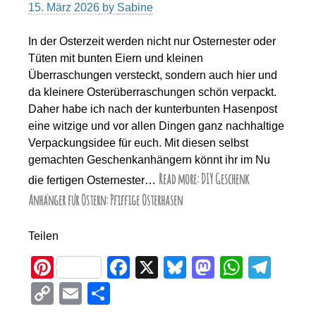
15. März 2026
by
Sabine
In der Osterzeit werden nicht nur Osternester oder
Tüten mit bunten Eiern und kleinen
Überraschungen versteckt, sondern auch hier und
da kleinere Osterüberraschungen schön verpackt.
Daher habe ich nach der kunterbunten Hasenpost
eine witzige und vor allen Dingen ganz nachhaltige
Verpackungsidee für euch. Mit diesen selbst
gemachten Geschenkanhängern könnt ihr im Nu
Read more: DIY Geschenk
die fertigen Osternester…
Anhänger für Ostern: Pfiffige Osterhasen
Teilen
Pi
F
X
Bl
M
W
T
nt
a
u
a
h
el
C
E
T
er
c
e
st
at
e