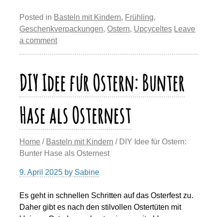
o
m
eil
e
e
sk
o
s
gr
p
ail
e
Posted in
Basteln mit Kindern
,
Frühling
,
st
b
y
d
A
a
y
n
Geschenkverpackungen
,
Ostern
,
Upcyceltes
Leave
o
o
p
m
a comment
Li
o
n
p
n
k
DIY Idee für Ostern: Bunter
k
Hase als Osternest
Home
/
Basteln mit Kindern
/ DIY Idee für Ostern:
Bunter Hase als Osternest
9. April 2025
by
Sabine
Es geht in schnellen Schritten auf das Osterfest zu.
Daher gibt es nach den stilvollen Ostertüten mit