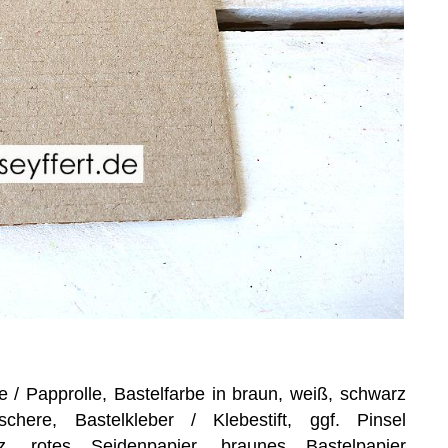
e / Papprolle, Bastelfarbe in braun, weiß, schwarz
chere, Bastelkleber / Klebestift, ggf. Pinsel
olz, rotes Seidenpapier, braunes Bastelpapier