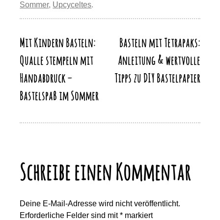
Sommer
,
Upcyceltes
.
o
o
p
m
Li
o
n
p
n
k
Mit Kindern Basteln:
Basteln mit Tetrapaks:
Beitragsnavigation
k
Qualle stempeln mit
Anleitung & wertvolle
Handabdruck –
Tipps zu DIY Bastelpapier
Bastelspaß im Sommer
Schreibe einen Kommentar
Deine E-Mail-Adresse wird nicht veröffentlicht.
Erforderliche Felder sind mit
*
markiert