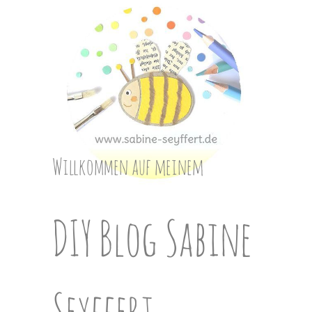
Skip
to
content
Willkommen auf meinem
DIY Blog Sabine
Seyffert