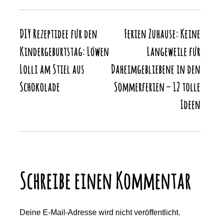
o
o
p
m
Li
o
n
p
n
k
DIY Rezeptidee für den
Ferien Zuhause: Keine
Beitragsnavigation
k
Kindergeburtstag: Löwen
Langeweile für
Lolli am Stiel aus
Daheimgebliebene in den
Schokolade
Sommerferien – 12 tolle
Ideen
Schreibe einen Kommentar
Deine E-Mail-Adresse wird nicht veröffentlicht.