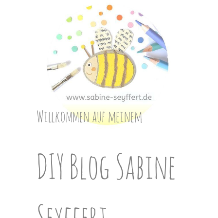
Skip
to
content
Willkommen auf meinem
DIY Blog Sabine
Seyffert