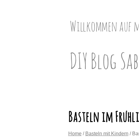
Skip
to
content
Willkommen auf 
DIY Blog Sab
Basteln im Frühl
Home
/
Basteln mit Kindern
/ Ba