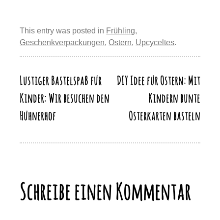
er
c
e
st
at
e
o
m
eil
e
e
sk
o
s
gr
p
ail
e
st
b
y
d
A
a
This entry was posted in
Frühling
,
y
n
Geschenkverpackungen
,
Ostern
,
Upcyceltes
.
o
o
p
m
Li
o
n
p
n
k
Lustiger Bastelspaß für
DIY Idee für Ostern: Mit
Beitragsnavigation
k
Kinder: Wir besuchen den
Kindern bunte
Hühnerhof
Osterkarten basteln
Schreibe einen Kommentar