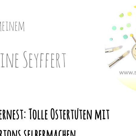
meinem
ine Seyffert
ernest: Tolle Ostertüten mit
rtons selbermachen