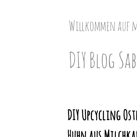
Skip
to
content
Willkommen auf 
DIY Blog Sab
DIY Upcycling Ost
Huhn aus Milchka