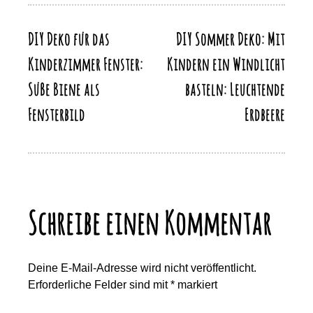
o
n
p
n
k
DIY Deko für das
DIY Sommer Deko: Mit
Beitragsnavigation
k
Kinderzimmer Fenster:
Kindern ein Windlicht
Süße Biene als
basteln: Leuchtende
Fensterbild
Erdbeere
Schreibe einen Kommentar
Deine E-Mail-Adresse wird nicht veröffentlicht.
Erforderliche Felder sind mit
*
markiert