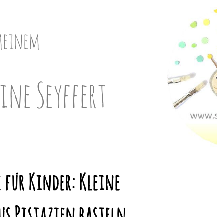
meinem
ine Seyffert
e für Kinder: Kleine
us Pistazien basteln