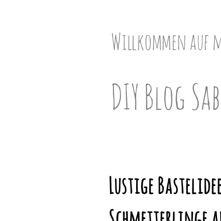
Skip
to
content
Willkommen auf 
DIY Blog Sab
Lustige Bastelide
Schmetterlinge a