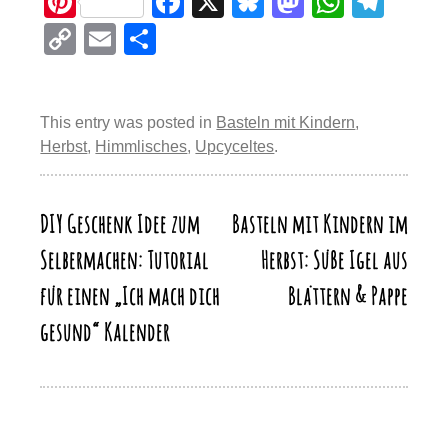
Pi
F
X
Bl
M
W
T
nt
a
u
a
h
el
C
E
T
er
c
e
st
at
e
o
m
eil
e
e
sk
o
s
gr
p
ail
e
st
b
y
d
A
a
This entry was posted in
Basteln mit Kindern
,
y
n
Herbst
,
Himmlisches
,
Upcyceltes
.
o
o
p
m
Li
o
n
p
n
k
DIY Geschenk Idee zum
Basteln mit Kindern im
Beitragsnavigation
k
Selbermachen: Tutorial
Herbst: Süße Igel aus
für einen „Ich mach dich
Blättern & Pappe
gesund“ Kalender