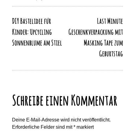
o
o
p
m
Li
o
n
p
n
k
DIY Bastelidee für
Last Minute
Beitragsnavigation
k
Kinder: Upcycling
Geschenkverpackung mit
Sonnenblume am Stiel
Masking Tape zum
Geburtstag
Schreibe einen Kommentar
Deine E-Mail-Adresse wird nicht veröffentlicht.
Erforderliche Felder sind mit
*
markiert