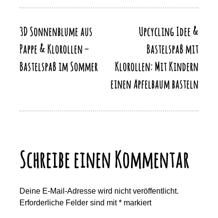
o
o
p
m
Li
o
n
p
n
k
3D Sonnenblume aus
Upcycling Idee &
Beitragsnavigation
k
Pappe & Klorollen –
Bastelspaß mit
Bastelspaß im Sommer
Klorollen: Mit Kindern
einen Apfelbaum basteln
Schreibe einen Kommentar
Deine E-Mail-Adresse wird nicht veröffentlicht.
Erforderliche Felder sind mit
*
markiert