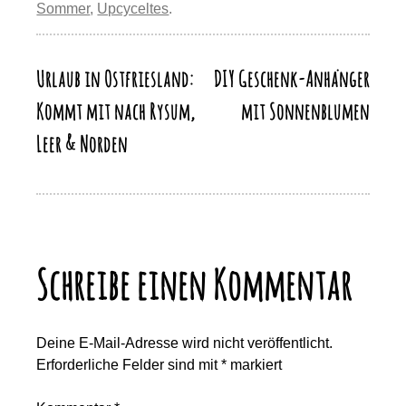
Sommer
,
Upcyceltes
.
o
o
p
m
Li
o
n
p
n
k
Urlaub in Ostfriesland:
DIY Geschenk-Anhänger
Beitragsnavigation
k
Kommt mit nach Rysum,
mit Sonnenblumen
Leer & Norden
Schreibe einen Kommentar
Deine E-Mail-Adresse wird nicht veröffentlicht.
Erforderliche Felder sind mit
*
markiert