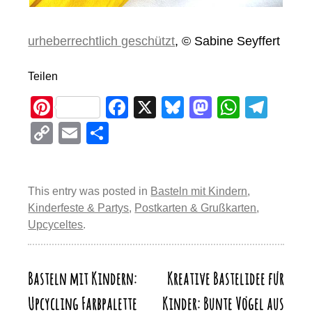
urheberrechtlich geschützt
, © Sabine Seyffert
Teilen
Pi
F
X
Bl
M
W
T
nt
a
u
a
h
el
C
E
T
er
c
e
st
at
e
o
m
eil
e
e
sk
o
s
gr
p
ail
e
st
b
y
d
A
a
This entry was posted in
Basteln mit Kindern
,
y
n
Kinderfeste & Partys
,
Postkarten & Grußkarten
,
o
o
p
m
Li
Upcyceltes
.
o
n
p
n
k
k
Basteln mit Kindern:
Kreative Bastelidee für
Beitragsnavigation
Upcycling Farbpalette
Kinder: Bunte Vögel aus