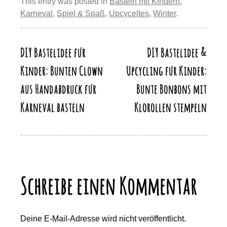
st
b
y
d
A
a
This entry was posted in
Basteln mit Kindern
,
y
n
Karneval
,
Spiel & Spaß
,
Upcyceltes
,
Winter
.
o
o
p
m
Li
o
n
p
n
k
DIY Bastelidee für
DIY Bastelidee &
Beitragsnavigation
k
Kinder: Bunten Clown
Upcycling für Kinder:
aus Handabdruck für
Bunte Bonbons mit
Karneval basteln
Klorollen stempeln
Schreibe einen Kommentar
Deine E-Mail-Adresse wird nicht veröffentlicht.