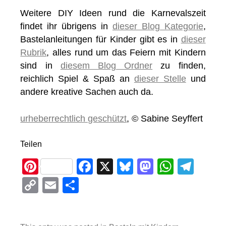
Weitere DIY Ideen rund die Karnevalszeit
findet ihr übrigens in
dieser Blog Kategorie
,
Bastelanleitungen für Kinder gibt es in
dieser
Rubrik
, alles rund um das Feiern mit Kindern
sind in
diesem Blog Ordner
zu finden,
reichlich Spiel & Spaß an
dieser Stelle
und
andere kreative Sachen auch da.
urheberrechtlich geschützt
, © Sabine Seyffert
Teilen
Pi
F
X
Bl
M
W
T
nt
a
u
a
h
el
C
E
T
er
c
e
st
at
e
o
m
eil
e
e
sk
o
s
gr
p
ail
e