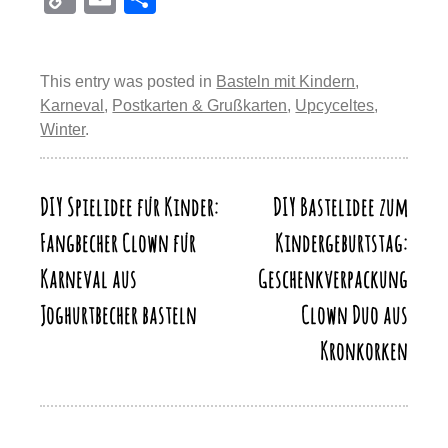
er
c
e
st
at
e
o
m
eil
e
e
sk
o
s
gr
p
ail
e
st
b
y
d
A
a
This entry was posted in
Basteln mit Kindern
,
y
n
Karneval
,
Postkarten & Grußkarten
,
Upcyceltes
,
o
o
p
m
Li
Winter
.
o
n
p
n
k
k
DIY Spielidee für Kinder:
DIY Bastelidee zum
Beitragsnavigation
Fangbecher Clown für
Kindergeburtstag:
Karneval aus
Geschenkverpackung
Joghurtbecher basteln
Clown Duo aus
Kronkorken