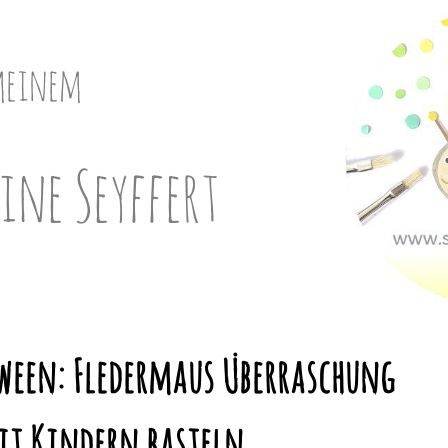
meinem
ine Seyffert
oween: Fledermaus Überraschung
it Kindern basteln