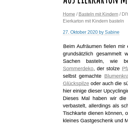
Home
/
Basteln mit Kindern
/ DI
Eierkarton mit Kindern basteln
27. Oktober 2020
by
Sabine
Beim Aufräumen fielen mir e
grundsätzlich gesammelt w
Sachen basteln, wie b
Sommerdeko
, der stolze
Pf
selbst gemachte
Blumenkr
Glückspilze
oder auch die s
hier einige dieser Upcycling
Dieses Mal haben wir die 
verbastelt, allerdings als 
Tischkarte dienen können, o
kleines Gastgeschenk und M