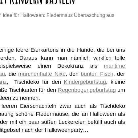
Y Idee für Halloween: Fledermaus Überraschung aus
inige leere Eierkartons in die Hände, die bei uns
erden. Daraus kann man nämlich wirklich tolle
eispielsweise einen Dekokranz als
maritime
au
, die
märchenhafte Nixe
, den
bunten Fisch
, der
anz
, Tischdeko für den
Kindergeburtstag
, kleine
üße Tischkarten für den
Regenbogengeburtstag
um
ideen zu nennen.
leeren Eierschachteln zwar auch als Tischdeko
schaurig schöne Fledermäuse, die an Halloween als
der mit ein paar süßen Leckereien befüllt auch als
itgebsel nach der Halloweenparty…