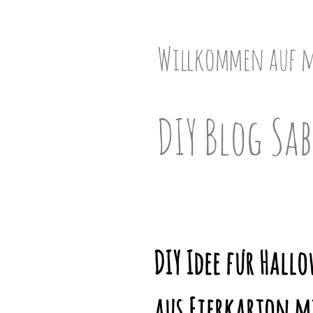
Skip
to
content
Willkommen auf 
DIY Blog Sab
DIY Idee für Hall
aus Eierkarton m