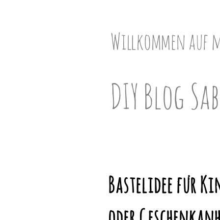
Skip
to
content
Willkommen auf 
DIY Blog Sab
Bastelidee für K
oder Geschenkan