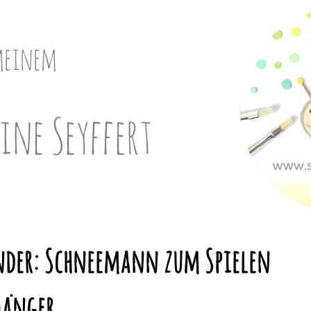
meinem
ine Seyffert
inder: Schneemann zum Spielen
hänger