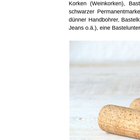
Korken (Weinkorken), Bas
schwarzer Permanentmarker 
dünner Handbohrer, Bastelkle
Jeans o.ä.), eine Bastelunt