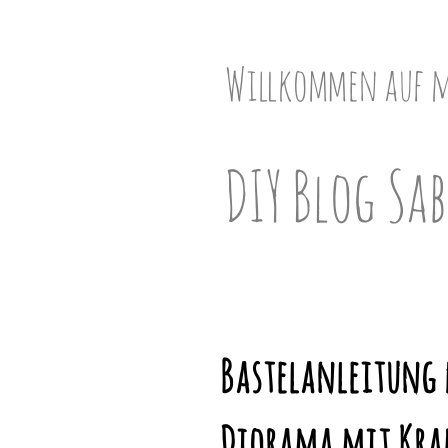
Skip
to
content
Willkommen auf 
DIY Blog Sab
Bastelanleitung 
Diorama mit Krak