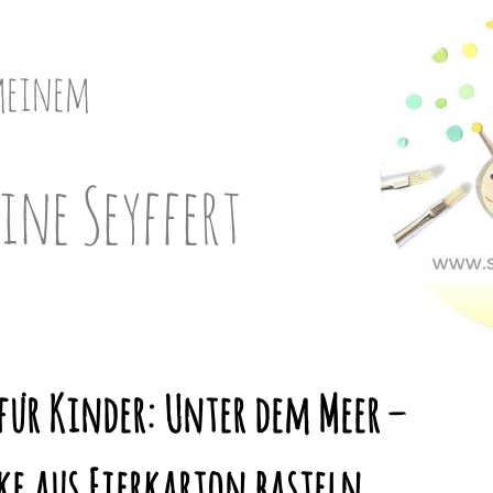
meinem
ine Seyffert
für Kinder: Unter dem Meer –
e aus Eierkarton basteln