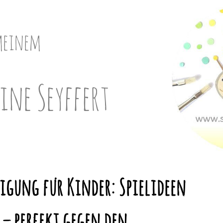
meinem
ine Seyffert
igung für Kinder: Spielideen
 – perfekt gegen den