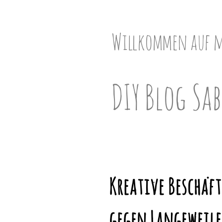
Skip
to
content
Willkommen auf 
DIY Blog Sab
Kreative Beschäft
gegen Langeweile