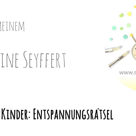
meinem
ine Seyffert
 Kinder: Entspannungsrätsel