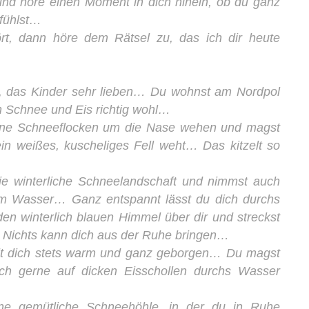
nd höre einen Moment in dich hinein, ob du ganz
lfühlst…
rt, dann höre dem Rätsel zu, das ich dir heute
Tier, das Kinder sehr lieben… Du wohnst am Nordpol
en Schnee und Eis richtig wohl…
leine Schneeflocken um die Nase wehen und magst
n weißes, kuscheliges Fell weht… Das kitzelt so
ie winterliche Schneelandschaft und nimmst auch
im Wasser… Ganz entspannt lässt du dich durchs
den winterlich blauen Himmel über dir und streckst
… Nichts kann dich aus der Ruhe bringen…
ält dich stets warm und ganz geborgen… Du magst
dich gerne auf dicken Eisschollen durchs Wasser
ine gemütliche Schneehöhle, in der du in Ruhe