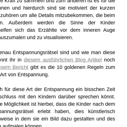
 Kraft zu sammeln und zum anderen ist es für die
nnen und hierdurch sind sie motiviert der kurzen
zuhören um alle Details mitzubekommen, die beim
en. Außerdem werden die Sinne der Kinder
helfen sich das Erzählte vor dem inneren Auge
 auszumalen und zu visualisieren.
genau Entspannungsrätsel sind und wie man diese
önnt ihr in
diesem ausführlichen Blog Artikel
noch
esem Bericht
gibt es die 10 goldenen Regeln zum
 Art von Entspannung.
ch für diese Art der Entspannung ein bisschen Zeit
nschluss mit den Kindern darüber sprechen könnt.
e Möglichkeit ist hierbei, dass die Kinder nach dem
annungsrätsel erlebt haben, dies künstlerisch
weise in dem sie ein Bild dazu gestalten und des
ch aufmalen können.