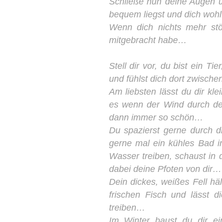
Schließe nun deine Augen u
bequem liegst und dich woh
Wenn dich nichts mehr stö
mitgebracht habe…
Stell dir vor, du bist ein 
und fühlst dich dort zwisch
Am liebsten lässt du dir k
es wenn der Wind durch dei
dann immer so schön…
Du spazierst gerne durch d
gerne mal ein kühles Bad 
Wasser treiben, schaust in 
dabei deine Pfoten von dir
Dein dickes, weißes Fell h
frischen Fisch und lässt 
treiben…
Im Winter baust du dir e