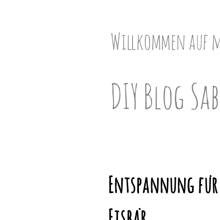
Skip
to
content
Willkommen auf 
DIY Blog Sab
Entspannung für
Eisbär