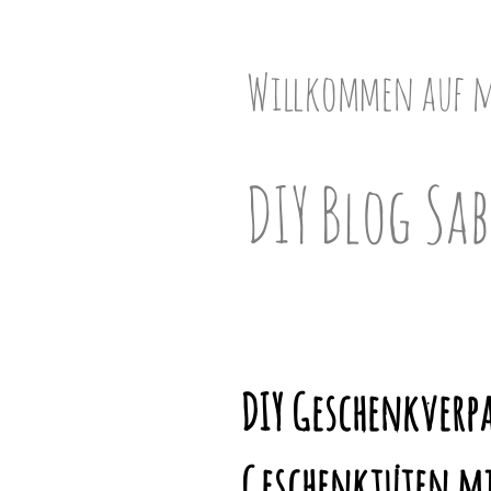
Skip
to
content
Willkommen auf 
DIY Blog Sab
DIY Geschenkverp
Geschenktüten mi