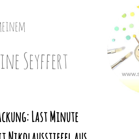
meinem
ine Seyffert
ackung: Last Minute
t Nikolausstiefel aus