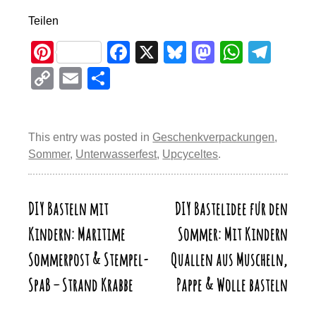
Teilen
Pi
F
X
Bl
M
W
T
nt
a
u
a
h
el
C
E
T
er
c
e
st
at
e
o
m
eil
e
e
sk
o
s
gr
p
ail
e
st
b
y
d
A
a
This entry was posted in
Geschenkverpackungen
,
y
n
Sommer
,
Unterwasserfest
,
Upcyceltes
.
o
o
p
m
Li
o
n
p
n
k
DIY Basteln mit
DIY Bastelidee für den
Beitragsnavigation
k
Kindern: Maritime
Sommer: Mit Kindern
Sommerpost & Stempel-
Quallen aus Muscheln,
Spaß – Strand Krabbe
Pappe & Wolle basteln