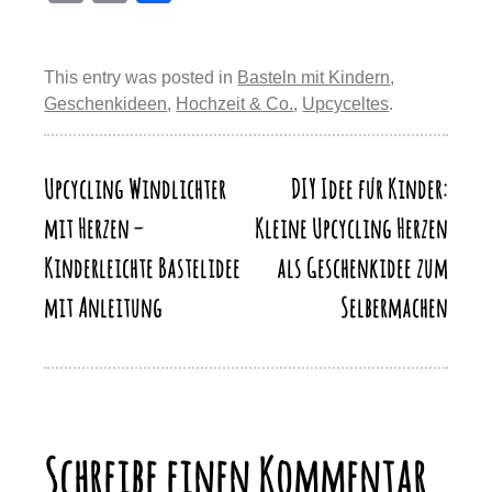
er
c
e
st
at
e
o
m
eil
e
e
sk
o
s
gr
p
ail
e
st
b
y
d
A
a
This entry was posted in
Basteln mit Kindern
,
y
n
Geschenkideen
,
Hochzeit & Co.
,
Upcyceltes
.
o
o
p
m
Li
o
n
p
n
k
Upcycling Windlichter
DIY Idee für Kinder:
Beitragsnavigation
k
mit Herzen –
Kleine Upcycling Herzen
Kinderleichte Bastelidee
als Geschenkidee zum
mit Anleitung
Selbermachen
Schreibe einen Kommentar