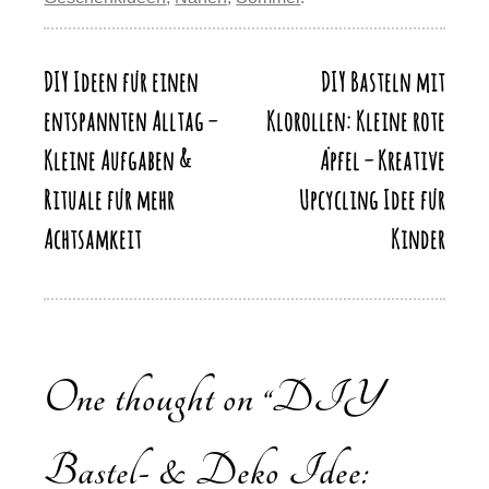
o
o
p
m
Li
o
n
p
n
k
DIY Ideen für einen
DIY Basteln mit
Beitragsnavigation
k
entspannten Alltag –
Klorollen: Kleine rote
Kleine Aufgaben &
Äpfel – Kreative
Rituale für mehr
Upcycling Idee für
Achtsamkeit
Kinder
One thought on “
DIY
Bastel- & Deko Idee: