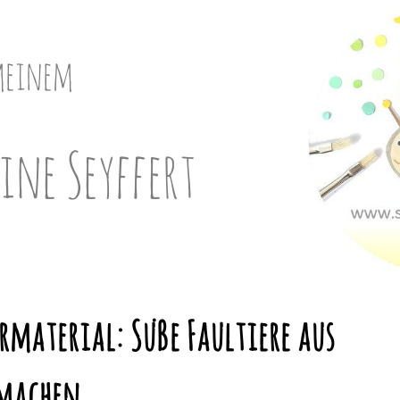
meinem
ine Seyffert
material: Süße Faultiere aus
rmachen