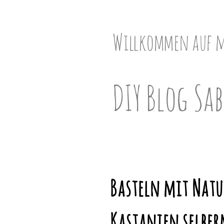
Skip
to
content
Willkommen auf 
DIY Blog Sab
Basteln mit Natur
Kastanien selbe