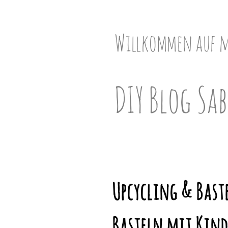
Skip
to
content
Willkommen auf 
DIY Blog Sab
Upcycling & Baste
Basteln mit Kind