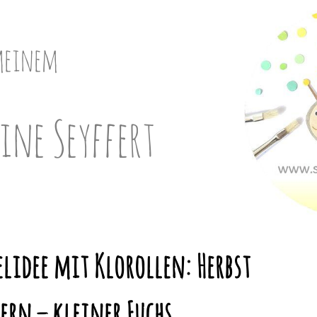
meinem
ine Seyffert
lidee mit Klorollen: Herbst
ern – kleiner Fuchs