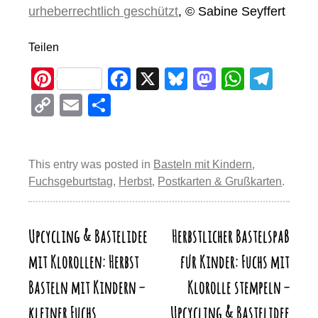
urheberrechtlich geschützt
, © Sabine Seyffert
Teilen
Pi
F
X
Bl
M
W
T
nt
a
u
a
h
el
C
E
T
er
c
e
st
at
e
o
m
eil
e
e
sk
o
s
gr
p
ail
e
st
b
y
d
A
a
This entry was posted in
Basteln mit Kindern
,
y
n
Fuchsgeburtstag
,
Herbst
,
Postkarten & Grußkarten
.
o
o
p
m
Li
o
n
p
n
k
Upcycling & Bastelidee
Herbstlicher Bastelspaß
Beitragsnavigation
k
mit Klorollen: Herbst
für Kinder: Fuchs mit
Basteln mit Kindern –
Klorolle stempeln –
kleiner Fuchs
Upcycling & Bastelidee