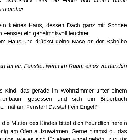
 Wattestück oder die Feder und laufen damit
aum umher
 ein kleines Haus, dessen Dach ganz mit Schnee
 Fenster ein geheimnisvoll leuchtet.
 dem Haus und drückst deine Nase an der Scheibe
sen an ein Fenster, wenn im Raum eines vorhanden
nes Kind, das gerade im Wohnzimmer unter einem
nenbaum gesessen und sich ein Bilderbuch
 mal am Fenster! Da steht ein Engel!“
 die Mutter des Kindes bittet dich freundlich herein
enig am Ofen aufzuwärmen. Gerne nimmst du das
tlos, wie es sich für einen Engel gehört, zur Tür