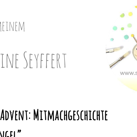
meinem
ine Seyffert
Advent: Mitmachgeschichte
ngel”