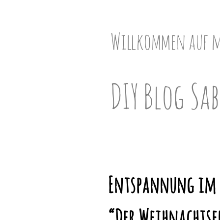
Skip
to
content
Willkommen auf 
DIY Blog Sab
Entspannung im 
“Der Weihnachtse