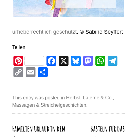
urheberrechtlich geschützt
, © Sabine Seyffert
Teilen
Pi
F
X
Bl
M
W
T
nt
a
u
a
h
el
C
E
T
er
c
e
st
at
e
o
m
eil
e
e
sk
o
s
gr
p
ail
e
st
b
y
d
A
a
This entry was posted in
Herbst
,
Laterne & Co.
,
y
n
Massagen & Streichelgeschichten
.
o
o
p
m
Li
o
n
p
n
k
Familien Urlaub in den
Basteln für das
Beitragsnavigation
k