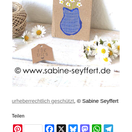
urheberrechtlich geschützt
, © Sabine Seyffert
Teilen
Pi
F
X
Bl
M
W
T