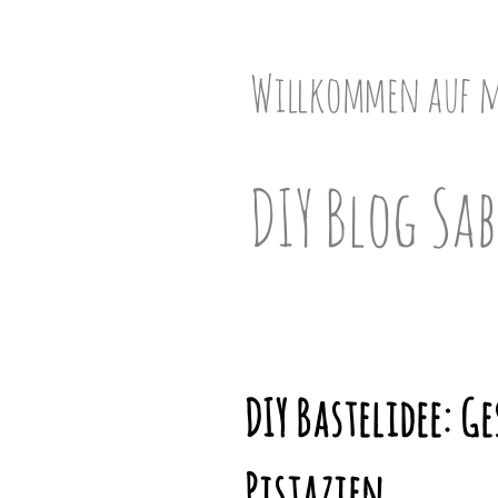
Skip
to
content
Willkommen auf 
DIY Blog Sab
DIY Bastelidee: 
Pistazien