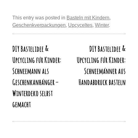
er
c
e
st
at
e
o
m
eil
e
e
sk
o
s
gr
p
ail
e
st
b
y
d
A
a
This entry was posted in
Basteln mit Kindern
,
y
n
Geschenkverpackungen
,
Upcyceltes
,
Winter
.
o
o
p
m
Li
o
n
p
n
k
DIY Bastelidee &
DIY Bastelidee &
Beitragsnavigation
k
Upcycling für Kinder:
Upcycling für Kinder:
Schneemann als
Schneemänner aus
Geschenkanhänger –
Handabdruck basteln
Winterdeko selbst
gemacht