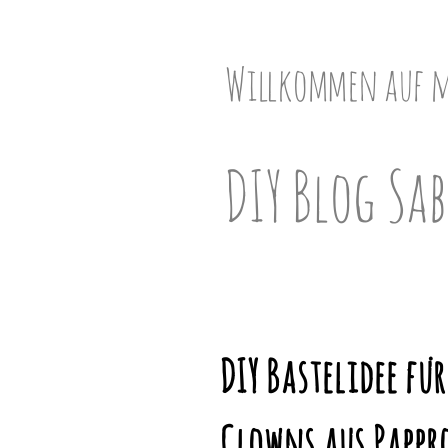
Skip
to
content
Willkommen auf 
DIY Blog Sab
DIY Bastelidee fü
Clowns aus Pappr