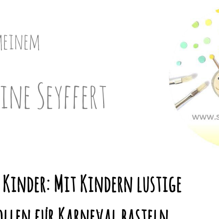
meinem
ine Seyffert
r Kinder: Mit Kindern lustige
ollen für Karneval basteln