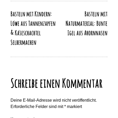
o
n
p
n
k
Basteln mit Kindern:
Basteln mit
Beitragsnavigation
k
Löwe aus Tannenzapfen
Naturmaterial: Bunte
& Käseschachtel
Igel aus Ahornnasen
Selbermachen
Schreibe einen Kommentar
Deine E-Mail-Adresse wird nicht veröffentlicht.
Erforderliche Felder sind mit
*
markiert