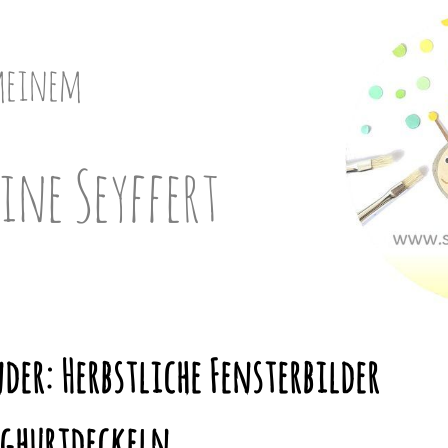
meinem
ine Seyffert
der: Herbstliche Fensterbilder
oghurtdeckeln