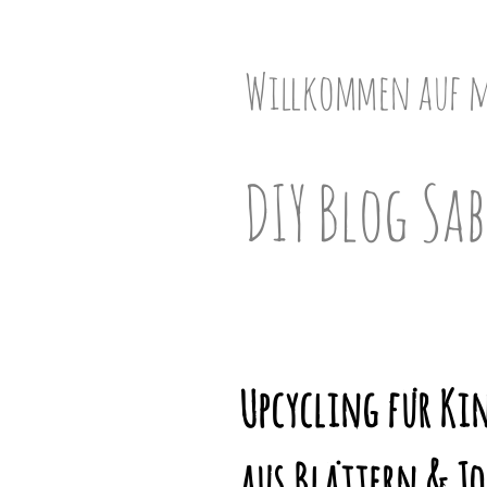
Skip
to
content
Willkommen auf 
DIY Blog Sab
Upcycling für Kin
aus Blättern & J