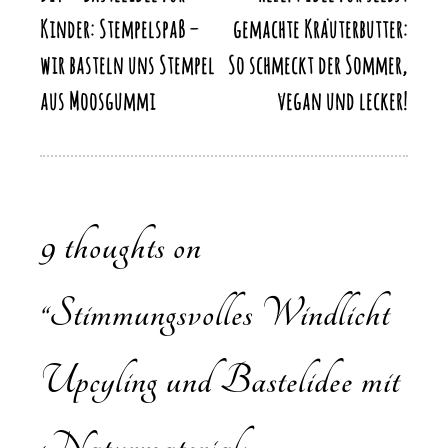
Beitragsnavigation
Kinder: Stempelspaß –
gemachte Kräuterbutter:
wir basteln uns Stempel
So schmeckt der Sommer,
aus Moosgummi
vegan und lecker!
9 thoughts on
“
Stimmungsvolles Windlicht
Upcyling und Bastelidee mit
Naturmaterial: