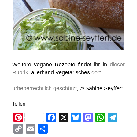
Weitere vegane Rezepte findet ihr in
dieser
Rubrik
, allerhand Vegetarisches
dort
.
urheberrechtlich geschützt
, © Sabine Seyffert
Teilen
Pi
F
X
Bl
M
W
T
nt
a
u
a
h
el
C
E
T