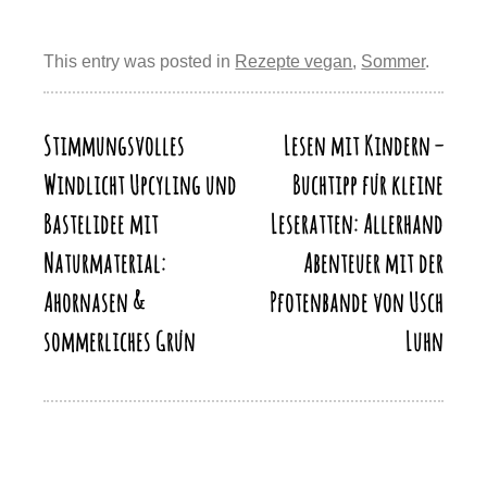
er
c
e
st
at
e
o
m
eil
e
e
sk
o
s
gr
p
ail
e
st
b
y
d
A
a
This entry was posted in
Rezepte vegan
,
Sommer
.
y
n
o
o
p
m
Li
o
n
p
n
Stimmungsvolles
Lesen mit Kindern –
Beitragsnavigation
k
k
Windlicht Upcyling und
Buchtipp für kleine
Bastelidee mit
Leseratten: Allerhand
Naturmaterial:
Abenteuer mit der
Ahornasen &
Pfotenbande von Usch
sommerliches Grün
Luhn