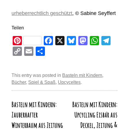
urheberrechtlich geschützt
, © Sabine Seyffert
Teilen
Pi
F
X
Bl
M
W
T
nt
a
u
a
h
el
C
E
T
er
c
e
st
at
e
o
m
eil
e
e
sk
o
s
gr
p
ail
e
st
b
y
d
A
a
This entry was posted in
Basteln mit Kindern
,
y
n
Bücher
,
Spiel & Spaß
,
Upcyceltes
.
o
o
p
m
Li
o
n
p
n
k
Basteln mit Kindern:
Basteln mit Kindern:
Beitragsnavigation
k
Zauberhafter
Upcycling Eisbär aus
Winterbaum aus Zeitung
Deckel, Zeitung &