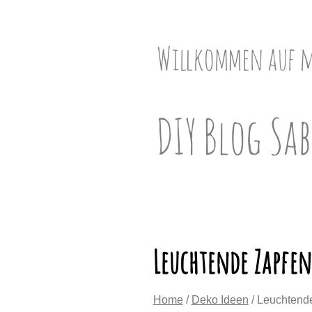
Skip
to
content
Willkommen auf 
DIY Blog Sab
Leuchtende Zapfen 
Home
/
Deko Ideen
/ Leuchtende