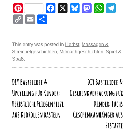
Pi
F
X
Bl
M
W
T
nt
a
u
a
h
el
C
E
T
er
c
e
st
at
e
o
m
eil
e
e
sk
o
s
gr
p
ail
e
st
b
y
d
A
a
This entry was posted in
Herbst
,
Massagen &
y
n
Streichelgeschichten
,
Mitmachgeschichten
,
Spiel &
o
o
p
m
Li
Spaß
.
o
n
p
n
k
k
DIY Bastelidee &
DIY Bastelidee &
Beitragsnavigation
Upcycling für Kinder:
Geschenkverpackung für
Herbstliche Fliegenpilze
Kinder: Fuchs
aus Klorollen basteln
Geschenkanhänger aus
Pistazie